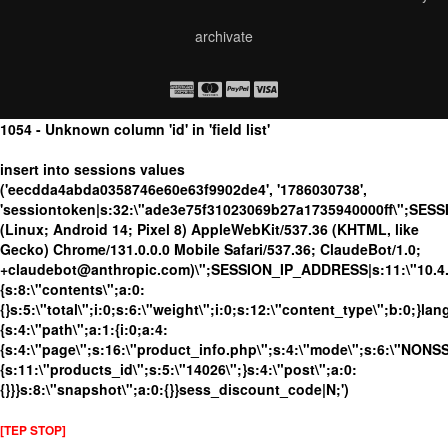
archivate
1054 - Unknown column 'id' in 'field list'
insert into sessions values
('eecdda4abda0358746e60e63f9902de4', '1786030738',
'sessiontoken|s:32:\"ade3e75f31023069b27a1735940000ff\";SES
(Linux; Android 14; Pixel 8) AppleWebKit/537.36 (KHTML, like
Gecko) Chrome/131.0.0.0 Mobile Safari/537.36; ClaudeBot/1.0;
+claudebot@anthropic.com)\";SESSION_IP_ADDRESS|s:11:\"10.4.98
{s:8:\"contents\";a:0:
{}s:5:\"total\";i:0;s:6:\"weight\";i:0;s:12:\"content_type\";b:0;}
{s:4:\"path\";a:1:{i:0;a:4:
{s:4:\"page\";s:16:\"product_info.php\";s:4:\"mode\";s:6:\"NONSSL
{s:11:\"products_id\";s:5:\"14026\";}s:4:\"post\";a:0:
{}}}s:8:\"snapshot\";a:0:{}}sess_discount_code|N;')
[TEP STOP]