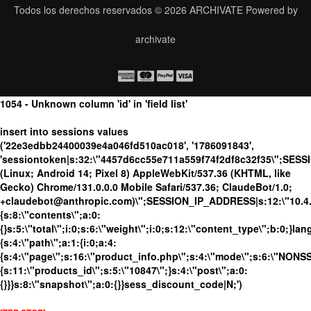
Todos los derechos reservados © 2026
ARCHIVATE
Powered by
archivate
1054 - Unknown column 'id' in 'field list'
insert into sessions values
('22e3edbb24400039e4a046fd510ac018', '1786091843',
'sessiontoken|s:32:\"4457d6cc55e711a559f74f2df8c32f35\";SESS
(Linux; Android 14; Pixel 8) AppleWebKit/537.36 (KHTML, like
Gecko) Chrome/131.0.0.0 Mobile Safari/537.36; ClaudeBot/1.0;
+claudebot@anthropic.com)\";SESSION_IP_ADDRESS|s:12:\"10.4.19
{s:8:\"contents\";a:0:
{}s:5:\"total\";i:0;s:6:\"weight\";i:0;s:12:\"content_type\";b:0;}
{s:4:\"path\";a:1:{i:0;a:4:
{s:4:\"page\";s:16:\"product_info.php\";s:4:\"mode\";s:6:\"NONSSL
{s:11:\"products_id\";s:5:\"10847\";}s:4:\"post\";a:0:
{}}}s:8:\"snapshot\";a:0:{}}sess_discount_code|N;')