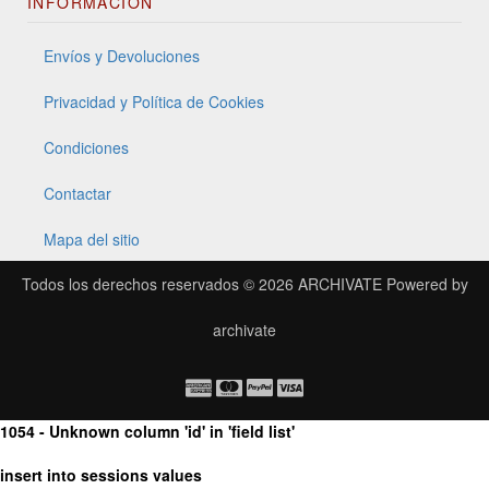
INFORMACIÓN
Envíos y Devoluciones
Privacidad y Política de Cookies
Condiciones
Contactar
Mapa del sitio
Todos los derechos reservados © 2026
ARCHIVATE
Powered by
archivate
1054 - Unknown column 'id' in 'field list'
insert into sessions values