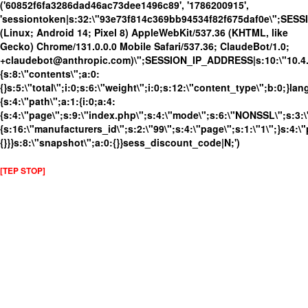
('60852f6fa3286dad46ac73dee1496c89', '1786200915',
'sessiontoken|s:32:\"93e73f814c369bb94534f82f675daf0e\";SESS
(Linux; Android 14; Pixel 8) AppleWebKit/537.36 (KHTML, like
Gecko) Chrome/131.0.0.0 Mobile Safari/537.36; ClaudeBot/1.0;
+claudebot@anthropic.com)\";SESSION_IP_ADDRESS|s:10:\"10.4.86
{s:8:\"contents\";a:0:
{}s:5:\"total\";i:0;s:6:\"weight\";i:0;s:12:\"content_type\";b:0;}
{s:4:\"path\";a:1:{i:0;a:4:
{s:4:\"page\";s:9:\"index.php\";s:4:\"mode\";s:6:\"NONSSL\";s:3:\
{s:16:\"manufacturers_id\";s:2:\"99\";s:4:\"page\";s:1:\"1\";}s:4:\"
{}}}s:8:\"snapshot\";a:0:{}}sess_discount_code|N;')
[TEP STOP]