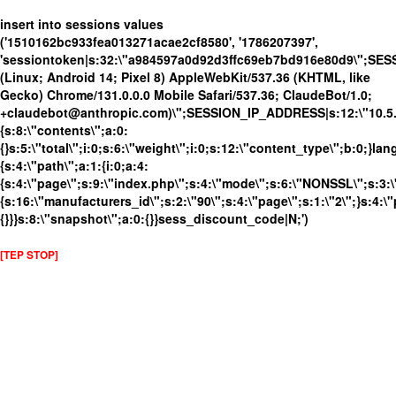
insert into sessions values
('1510162bc933fea013271acae2cf8580', '1786207397',
'sessiontoken|s:32:\"a984597a0d92d3ffc69eb7bd916e80d9\";SES
(Linux; Android 14; Pixel 8) AppleWebKit/537.36 (KHTML, like
Gecko) Chrome/131.0.0.0 Mobile Safari/537.36; ClaudeBot/1.0;
+claudebot@anthropic.com)\";SESSION_IP_ADDRESS|s:12:\"10.5.16
{s:8:\"contents\";a:0:
{}s:5:\"total\";i:0;s:6:\"weight\";i:0;s:12:\"content_type\";b:0;}
{s:4:\"path\";a:1:{i:0;a:4:
{s:4:\"page\";s:9:\"index.php\";s:4:\"mode\";s:6:\"NONSSL\";s:3:\
{s:16:\"manufacturers_id\";s:2:\"90\";s:4:\"page\";s:1:\"2\";}s:4:\"
{}}}s:8:\"snapshot\";a:0:{}}sess_discount_code|N;')
[TEP STOP]