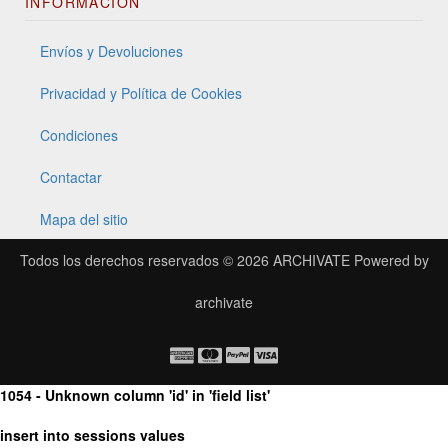
INFORMACIÓN
Envíos y Devoluciones
Privacidad y Política de Cookies
Condiciones
Contactar
Mapa del sitio
Todos los derechos reservados © 2026
ARCHIVATE
Powered by
archivate
1054 - Unknown column 'id' in 'field list'
insert into sessions values