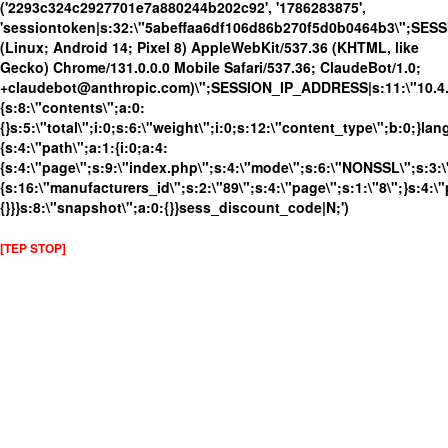
('2293c324c2927701e7a880244b202c92', '1786283875',
'sessiontoken|s:32:\"5abeffaa6df106d86b270f5d0b0464b3\";SES
(Linux; Android 14; Pixel 8) AppleWebKit/537.36 (KHTML, like
Gecko) Chrome/131.0.0.0 Mobile Safari/537.36; ClaudeBot/1.0;
+claudebot@anthropic.com)\";SESSION_IP_ADDRESS|s:11:\"10.4.98
{s:8:\"contents\";a:0:
{}s:5:\"total\";i:0;s:6:\"weight\";i:0;s:12:\"content_type\";b:0;}
{s:4:\"path\";a:1:{i:0;a:4:
{s:4:\"page\";s:9:\"index.php\";s:4:\"mode\";s:6:\"NONSSL\";s:3:\
{s:16:\"manufacturers_id\";s:2:\"89\";s:4:\"page\";s:1:\"8\";}s:4:\"
{}}}s:8:\"snapshot\";a:0:{}}sess_discount_code|N;')
[TEP STOP]