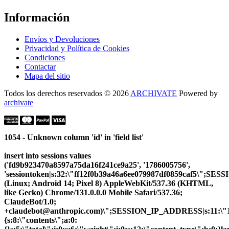
Información
Envíos y Devoluciones
Privacidad y Política de Cookies
Condiciones
Contactar
Mapa del sitio
Todos los derechos reservados © 2026
ARCHIVATE
Powered by
archivate
1054 - Unknown column 'id' in 'field list'
insert into sessions values
('fd9b923470a8597a75da16f241ce9a25', '1786005756',
'sessiontoken|s:32:\"ff12f0b39a46a6ee079987df0859caf5\";SE
(Linux; Android 14; Pixel 8) AppleWebKit/537.36 (KHTML,
like Gecko) Chrome/131.0.0.0 Mobile Safari/537.36;
ClaudeBot/1.0;
+claudebot@anthropic.com)\";SESSION_IP_ADDRESS|s:11:\"10.
{s:8:\"contents\";a:0: