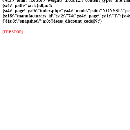
{}s:5:\"total\";i:0;s:6:\"weight\";i:0;s:12:\"content_type\";b:0;
{s:4:\"path\";a:1:{i:0;a:4:
{s:4:\"page\";s:9:\"index.php\";s:4:\"mode\";s:6:\"NONSSL\";s:3
{s:16:\"manufacturers_id\";s:2:\"74\";s:4:\"page\";s:1:\"1\";}s:4:
{}}}s:8:\"snapshot\";a:0:{}}sess_discount_code|N;')
[TEP STOP]