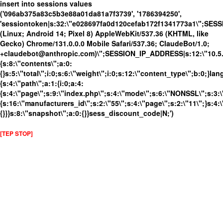
insert into sessions values
('096ab375a83c5b3e88a01da81a7f3739', '1786394250',
'sessiontoken|s:32:\"e028697fa0d120cefab172f1341773a1\";SES
(Linux; Android 14; Pixel 8) AppleWebKit/537.36 (KHTML, like
Gecko) Chrome/131.0.0.0 Mobile Safari/537.36; ClaudeBot/1.0;
+claudebot@anthropic.com)\";SESSION_IP_ADDRESS|s:12:\"10.5.17
{s:8:\"contents\";a:0:
{}s:5:\"total\";i:0;s:6:\"weight\";i:0;s:12:\"content_type\";b:0;}
{s:4:\"path\";a:1:{i:0;a:4:
{s:4:\"page\";s:9:\"index.php\";s:4:\"mode\";s:6:\"NONSSL\";s:3:\
{s:16:\"manufacturers_id\";s:2:\"55\";s:4:\"page\";s:2:\"11\";}s:4:\
{}}}s:8:\"snapshot\";a:0:{}}sess_discount_code|N;')
[TEP STOP]