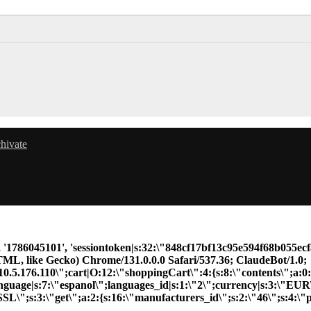
chivate
2a', '1786045101', 'sessiontoken|s:32:\"848cf17bf13c95e594f68b
L, like Gecko) Chrome/131.0.0.0 Safari/537.36; ClaudeBot/1.0;
176.110\";cart|O:12:\"shoppingCart\":4:{s:8:\"contents\";a:0:
}language|s:7:\"espanol\";languages_id|s:1:\"2\";currency|s:3:\"EU
L\";s:3:\"get\";a:2:{s:16:\"manufacturers_id\";s:2:\"46\";s:4:\"pa