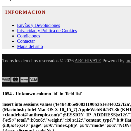
INFORMACIÓN
Envíos y Devoluciones
Privacidad y Política de Cookies
Condiciones
Contactar
Mapa del sitio
Todos los derechos reservados © 2026
ARCHIVATE
Powered by
ar
1054 - Unknown column 'id' in 'field list'
insert into sessions values ('fe4b43b5e90831190b3b1e8440227f
(Macintosh; Intel Mac OS X 10_15_7) AppleWebKit/537.36 (KHTM
+claudebot@anthropic.com)\";SESSION_IP_ADDRESS|s:12:\"10.5.
{}s:5:\"total\";i:0;s:6:\"weight\";i:0;s:12:\"content_type\";b:0;
{i:0;a:4:{s:4:\"page\";s:9:\"index.php\";s:4:\"mode\";s:6:\"NONSS
{}}sess_discount_code|N;')