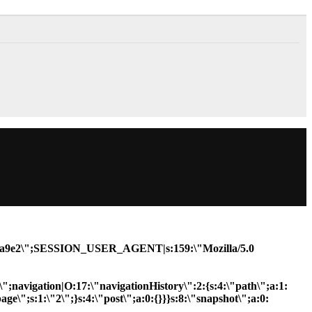
055ecfa9e2\";SESSION_USER_AGENT|s:159:\"Mozilla/5.0
R\";navigation|O:17:\"navigationHistory\":2:{s:4:\"path\";a:1:
ge\";s:1:\"2\";}s:4:\"post\";a:0:{}}}s:8:\"snapshot\";a:0: