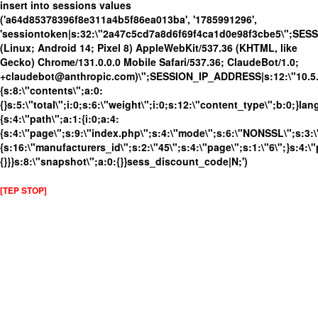
insert into sessions values
('a64d85378396f8e311a4b5f86ea013ba', '1785991296',
'sessiontoken|s:32:\"2a47c5cd7a8d6f69f4ca1d0e98f3cbe5\";SES
(Linux; Android 14; Pixel 8) AppleWebKit/537.36 (KHTML, like
Gecko) Chrome/131.0.0.0 Mobile Safari/537.36; ClaudeBot/1.0;
+claudebot@anthropic.com)\";SESSION_IP_ADDRESS|s:12:\"10.5.10
{s:8:\"contents\";a:0:
{}s:5:\"total\";i:0;s:6:\"weight\";i:0;s:12:\"content_type\";b:0;}
{s:4:\"path\";a:1:{i:0;a:4:
{s:4:\"page\";s:9:\"index.php\";s:4:\"mode\";s:6:\"NONSSL\";s:3:\
{s:16:\"manufacturers_id\";s:2:\"45\";s:4:\"page\";s:1:\"6\";}s:4:\"
{}}}s:8:\"snapshot\";a:0:{}}sess_discount_code|N;')
[TEP STOP]