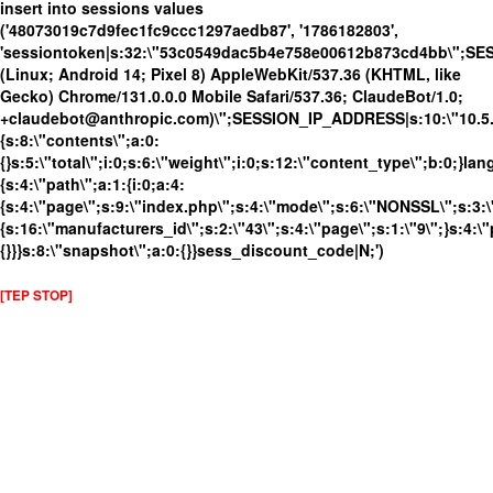
insert into sessions values
('48073019c7d9fec1fc9ccc1297aedb87', '1786182803',
'sessiontoken|s:32:\"53c0549dac5b4e758e00612b873cd4bb\";SE
(Linux; Android 14; Pixel 8) AppleWebKit/537.36 (KHTML, like
Gecko) Chrome/131.0.0.0 Mobile Safari/537.36; ClaudeBot/1.0;
+claudebot@anthropic.com)\";SESSION_IP_ADDRESS|s:10:\"10.5.63
{s:8:\"contents\";a:0:
{}s:5:\"total\";i:0;s:6:\"weight\";i:0;s:12:\"content_type\";b:0;}
{s:4:\"path\";a:1:{i:0;a:4:
{s:4:\"page\";s:9:\"index.php\";s:4:\"mode\";s:6:\"NONSSL\";s:3:\
{s:16:\"manufacturers_id\";s:2:\"43\";s:4:\"page\";s:1:\"9\";}s:4:\"
{}}}s:8:\"snapshot\";a:0:{}}sess_discount_code|N;')
[TEP STOP]