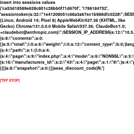
insert into sessions values
('ca53d18589e628c801c28bb0f71d670f', '1786184752',
'sessiontoken|s:32:\"1e41208051c68a3a67ec1b988dfc0228\";SES
(Linux; Android 14; Pixel 8) AppleWebKit/537.36 (KHTML, like
Gecko) Chrome/131.0.0.0 Mobile Safari/537.36; ClaudeBot/1.0;
+claudebot@anthropic.com)\";SESSION_IP_ADDRESS|s:12:\"10.5.17
{s:8:\"contents\";a:0:
{}s:5:\"total\";i:0;s:6:\"weight\";i:0;s:12:\"content_type\";b:0;}
{s:4:\"path\";a:1:{i:0;a:4:
{s:4:\"page\";s:9:\"index.php\";s:4:\"mode\";s:6:\"NONSSL\";s:3:\
{s:16:\"manufacturers_id\";s:2:\"43\";s:4:\"page\";s:1:\"8\";}s:4:\"
{}}}s:8:\"snapshot\";a:0:{}}sess_discount_code|N;')
[TEP STOP]