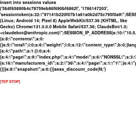
insert into sessions values
('5b8f65890b4c78759eb86f690bf6862f', '1786147203',
'sessiontoken|s:32:\"97141b220f07b1a61a0b2d75c795f0a9\";SES
(Linux; Android 14; Pixel 8) AppleWebKit/537.36 (KHTML, like
Gecko) Chrome/131.0.0.0 Mobile Safari/537.36; ClaudeBot/1.0;
+claudebot@anthropic.com)\";SESSION_IP_ADDRESS|s:10:\"10.5.63
{s:8:\"contents\";a:0:
{}s:5:\"total\";i:0;s:6:\"weight\";i:0;s:12:\"content_type\";b:0;}
{s:4:\"path\";a:1:{i:0;a:4:
{s:4:\"page\";s:9:\"index.php\";s:4:\"mode\";s:6:\"NONSSL\";s:3:\
{s:16:\"manufacturers_id\";s:2:\"36\";s:4:\"page\";s:1:\"1\";}s:4:\"
{}}}s:8:\"snapshot\";a:0:{}}sess_discount_code|N;')
[TEP STOP]