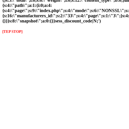
{}s:5:\"total\";i:0;s:6:\"weight\";i:0;s:12:\"content_type\";b:0;
{s:4:\"path\";a:1:{i:0;a:4:
{s:4:\"page\";s:9:\"index.php\";s:4:\"mode\";s:6:\"NONSSL\";s:3
{s:16:\"manufacturers_id\";s:2:\"33\";s:4:\"page\";s:1:\"3\";}s:4:
{}}}s:8:\"snapshot\";a:0:{}}sess_discount_code|N;')
[TEP STOP]