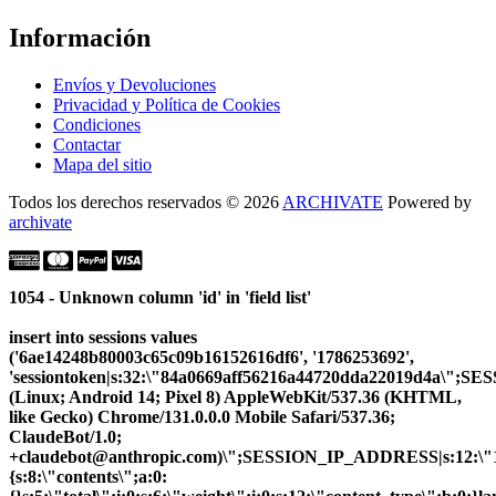
Información
Envíos y Devoluciones
Privacidad y Política de Cookies
Condiciones
Contactar
Mapa del sitio
Todos los derechos reservados © 2026
ARCHIVATE
Powered by
archivate
1054 - Unknown column 'id' in 'field list'
insert into sessions values
('6ae14248b80003c65c09b16152616df6', '1786253692',
'sessiontoken|s:32:\"84a0669aff56216a44720dda22019d4a\";S
(Linux; Android 14; Pixel 8) AppleWebKit/537.36 (KHTML,
like Gecko) Chrome/131.0.0.0 Mobile Safari/537.36;
ClaudeBot/1.0;
+claudebot@anthropic.com)\";SESSION_IP_ADDRESS|s:12:\"10.
{s:8:\"contents\";a:0: