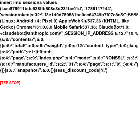
insert into sessions values
('aac878911bdc538ffb508e3d231be01d', '1786117144',
'sessiontoken|s:32:\"f3e1d9d759581bc0cc64749b7f07c8e5\";SES
(Linux; Android 14; Pixel 8) AppleWebKit/537.36 (KHTML, like
Gecko) Chrome/131.0.0.0 Mobile Safari/537.36; ClaudeBot/1.0;
+claudebot@anthropic.com)\";SESSION_IP_ADDRESS|s:12:\"10.4.19
{s:8:\"contents\";a:0:
{}s:5:\"total\";i:0;s:6:\"weight\";i:0;s:12:\"content_type\";b:0;}
{s:4:\"path\";a:1:{i:0;a:4:
{s:4:\"page\";s:9:\"index.php\";s:4:\"mode\";s:6:\"NONSSL\";s:3:\
{s:16:\"manufacturers_id\";s:2:\"31\";s:4:\"page\";s:1:\"9\";}s:4:\"
{}}}s:8:\"snapshot\";a:0:{}}sess_discount_code|N;')
[TEP STOP]