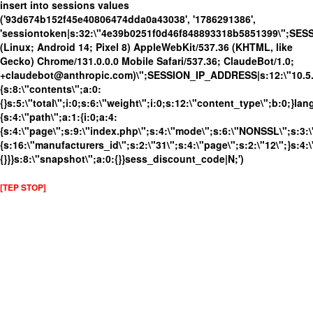
insert into sessions values
('93d674b152f45e40806474dda0a43038', '1786291386',
'sessiontoken|s:32:\"4e39b0251f0d46f848893318b5851399\";SES
(Linux; Android 14; Pixel 8) AppleWebKit/537.36 (KHTML, like
Gecko) Chrome/131.0.0.0 Mobile Safari/537.36; ClaudeBot/1.0;
+claudebot@anthropic.com)\";SESSION_IP_ADDRESS|s:12:\"10.5.17
{s:8:\"contents\";a:0:
{}s:5:\"total\";i:0;s:6:\"weight\";i:0;s:12:\"content_type\";b:0;}
{s:4:\"path\";a:1:{i:0;a:4:
{s:4:\"page\";s:9:\"index.php\";s:4:\"mode\";s:6:\"NONSSL\";s:3:\
{s:16:\"manufacturers_id\";s:2:\"31\";s:4:\"page\";s:2:\"12\";}s:4:\
{}}}s:8:\"snapshot\";a:0:{}}sess_discount_code|N;')
[TEP STOP]