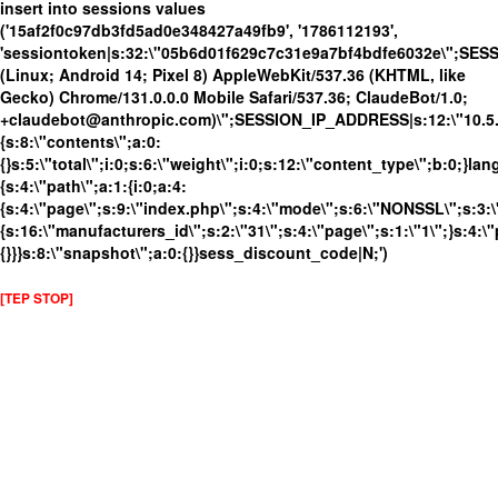
insert into sessions values
('15af2f0c97db3fd5ad0e348427a49fb9', '1786112193',
'sessiontoken|s:32:\"05b6d01f629c7c31e9a7bf4bdfe6032e\";SES
(Linux; Android 14; Pixel 8) AppleWebKit/537.36 (KHTML, like
Gecko) Chrome/131.0.0.0 Mobile Safari/537.36; ClaudeBot/1.0;
+claudebot@anthropic.com)\";SESSION_IP_ADDRESS|s:12:\"10.5.17
{s:8:\"contents\";a:0:
{}s:5:\"total\";i:0;s:6:\"weight\";i:0;s:12:\"content_type\";b:0;}
{s:4:\"path\";a:1:{i:0;a:4:
{s:4:\"page\";s:9:\"index.php\";s:4:\"mode\";s:6:\"NONSSL\";s:3:\
{s:16:\"manufacturers_id\";s:2:\"31\";s:4:\"page\";s:1:\"1\";}s:4:\"
{}}}s:8:\"snapshot\";a:0:{}}sess_discount_code|N;')
[TEP STOP]