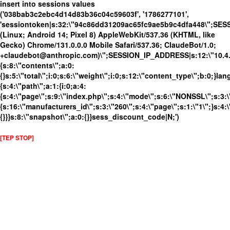
insert into sessions values
('038bab3c2ebc4d14d83b36c04c59603f', '1786277101',
'sessiontoken|s:32:\"94c86dd31209ac65fc9ae5b9c4dfa448\";SES
(Linux; Android 14; Pixel 8) AppleWebKit/537.36 (KHTML, like
Gecko) Chrome/131.0.0.0 Mobile Safari/537.36; ClaudeBot/1.0;
+claudebot@anthropic.com)\";SESSION_IP_ADDRESS|s:12:\"10.4.19
{s:8:\"contents\";a:0:
{}s:5:\"total\";i:0;s:6:\"weight\";i:0;s:12:\"content_type\";b:0;}
{s:4:\"path\";a:1:{i:0;a:4:
{s:4:\"page\";s:9:\"index.php\";s:4:\"mode\";s:6:\"NONSSL\";s:3:\
{s:16:\"manufacturers_id\";s:3:\"260\";s:4:\"page\";s:1:\"1\";}s:4:\
{}}}s:8:\"snapshot\";a:0:{}}sess_discount_code|N;')
[TEP STOP]