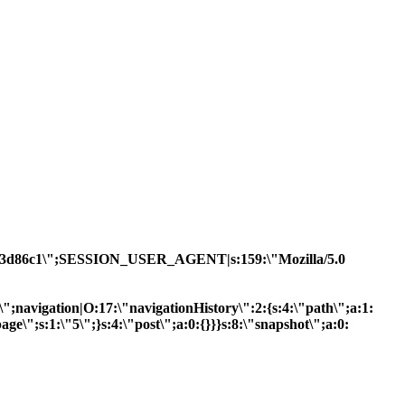
17c30b3d86c1\";SESSION_USER_AGENT|s:159:\"Mozilla/5.0
R\";navigation|O:17:\"navigationHistory\":2:{s:4:\"path\";a:1:
ge\";s:1:\"5\";}s:4:\"post\";a:0:{}}}s:8:\"snapshot\";a:0: