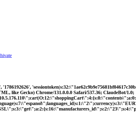
chivate
901', '1786192626', 'sessiontoken|s:32:\"1ae62c9b9e75681bf046
L, like Gecko) Chrome/131.0.0.0 Safari/537.36; ClaudeBot/1.0;
176.110\";cart|O:12:\"shoppingCart\":4:{s:8:\"contents\";a:0:
}language|s:7:\"espanol\";languages_id|s:1:\"2\";currency|s:3:\"EU
L\";s:3:\"get\";a:2:{s:16:\"manufacturers_id\";s:2:\"23\";s:4:\"pa