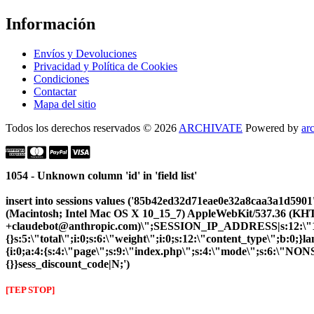
Información
Envíos y Devoluciones
Privacidad y Política de Cookies
Condiciones
Contactar
Mapa del sitio
Todos los derechos reservados © 2026
ARCHIVATE
Powered by
ar
1054 - Unknown column 'id' in 'field list'
insert into sessions values ('85b42ed32d71eae0e32a8caa3a1d5
(Macintosh; Intel Mac OS X 10_15_7) AppleWebKit/537.36 (KHTM
+claudebot@anthropic.com)\";SESSION_IP_ADDRESS|s:12:\"10.5.
{}s:5:\"total\";i:0;s:6:\"weight\";i:0;s:12:\"content_type\";b:0;
{i:0;a:4:{s:4:\"page\";s:9:\"index.php\";s:4:\"mode\";s:6:\"NONSS
{}}sess_discount_code|N;')
[TEP STOP]