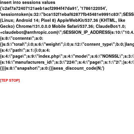
insert into sessions values
('c2af7a72407121aeb1acf2994f47da91', '1786122054',
'sessiontoken|s:32:\"bca152f1ebaf62877fb45481e9991c83\";SES
(Linux; Android 14; Pixel 8) AppleWebKit/537.36 (KHTML, like
Gecko) Chrome/131.0.0.0 Mobile Safari/537.36; ClaudeBot/1.0;
+claudebot@anthropic.com)\";SESSION_IP_ADDRESS|s:10:\"10.4.86
{s:8:\"contents\";a:0:
{}s:5:\"total\";i:0;s:6:\"weight\";i:0;s:12:\"content_type\";b:0;}
{s:4:\"path\";a:1:{i:0;a:4:
{s:4:\"page\";s:9:\"index.php\";s:4:\"mode\";s:6:\"NONSSL\";s:3:\
{s:16:\"manufacturers_id\";s:3:\"224\";s:4:\"page\";s:1:\"2\";}s:4:\
{}}}s:8:\"snapshot\";a:0:{}}sess_discount_code|N;')
[TEP STOP]