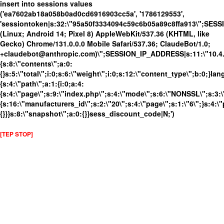
insert into sessions values
('ea7602ab18a058b0ad0cd6916903cc5a', '1786129553',
'sessiontoken|s:32:\"95a50f3334094c59c6b05a89c8ffa913\";SESS
(Linux; Android 14; Pixel 8) AppleWebKit/537.36 (KHTML, like
Gecko) Chrome/131.0.0.0 Mobile Safari/537.36; ClaudeBot/1.0;
+claudebot@anthropic.com)\";SESSION_IP_ADDRESS|s:11:\"10.4.98
{s:8:\"contents\";a:0:
{}s:5:\"total\";i:0;s:6:\"weight\";i:0;s:12:\"content_type\";b:0;}
{s:4:\"path\";a:1:{i:0;a:4:
{s:4:\"page\";s:9:\"index.php\";s:4:\"mode\";s:6:\"NONSSL\";s:3:\
{s:16:\"manufacturers_id\";s:2:\"20\";s:4:\"page\";s:1:\"6\";}s:4:\"
{}}}s:8:\"snapshot\";a:0:{}}sess_discount_code|N;')
[TEP STOP]