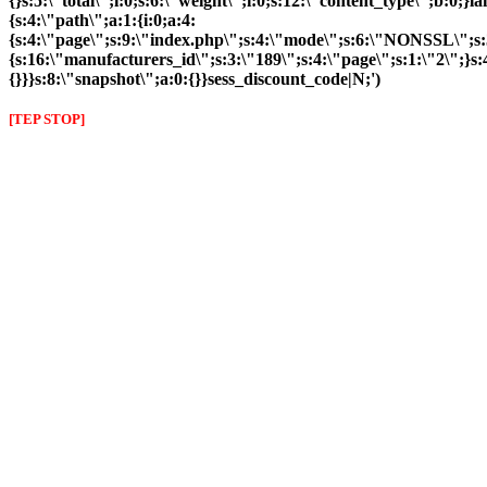
{}s:5:\"total\";i:0;s:6:\"weight\";i:0;s:12:\"content_type\";b:0;
{s:4:\"path\";a:1:{i:0;a:4:
{s:4:\"page\";s:9:\"index.php\";s:4:\"mode\";s:6:\"NONSSL\";s:3
{s:16:\"manufacturers_id\";s:3:\"189\";s:4:\"page\";s:1:\"2\";}s:
{}}}s:8:\"snapshot\";a:0:{}}sess_discount_code|N;')
[TEP STOP]