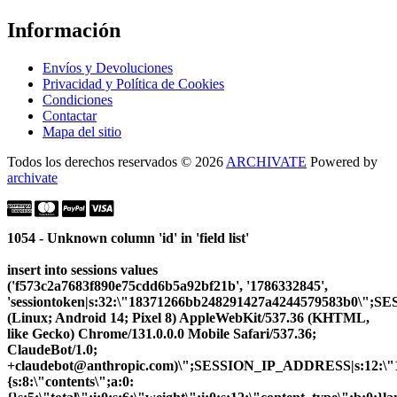
Información
Envíos y Devoluciones
Privacidad y Política de Cookies
Condiciones
Contactar
Mapa del sitio
Todos los derechos reservados © 2026
ARCHIVATE
Powered by
archivate
1054 - Unknown column 'id' in 'field list'
insert into sessions values
('f573c2a7683f890e75cdd6b5a92bf21b', '1786332845',
'sessiontoken|s:32:\"18371266bb248291427a4244579583b0\";
(Linux; Android 14; Pixel 8) AppleWebKit/537.36 (KHTML,
like Gecko) Chrome/131.0.0.0 Mobile Safari/537.36;
ClaudeBot/1.0;
+claudebot@anthropic.com)\";SESSION_IP_ADDRESS|s:12:\"10.
{s:8:\"contents\";a:0: