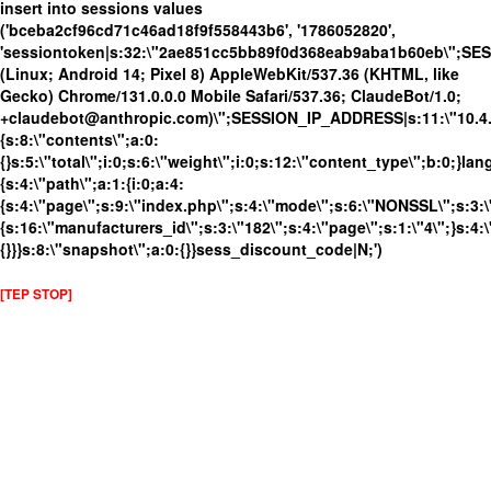
insert into sessions values
('bceba2cf96cd71c46ad18f9f558443b6', '1786052820',
'sessiontoken|s:32:\"2ae851cc5bb89f0d368eab9aba1b60eb\";SE
(Linux; Android 14; Pixel 8) AppleWebKit/537.36 (KHTML, like
Gecko) Chrome/131.0.0.0 Mobile Safari/537.36; ClaudeBot/1.0;
+claudebot@anthropic.com)\";SESSION_IP_ADDRESS|s:11:\"10.4.98
{s:8:\"contents\";a:0:
{}s:5:\"total\";i:0;s:6:\"weight\";i:0;s:12:\"content_type\";b:0;}
{s:4:\"path\";a:1:{i:0;a:4:
{s:4:\"page\";s:9:\"index.php\";s:4:\"mode\";s:6:\"NONSSL\";s:3:\
{s:16:\"manufacturers_id\";s:3:\"182\";s:4:\"page\";s:1:\"4\";}s:4:\
{}}}s:8:\"snapshot\";a:0:{}}sess_discount_code|N;')
[TEP STOP]