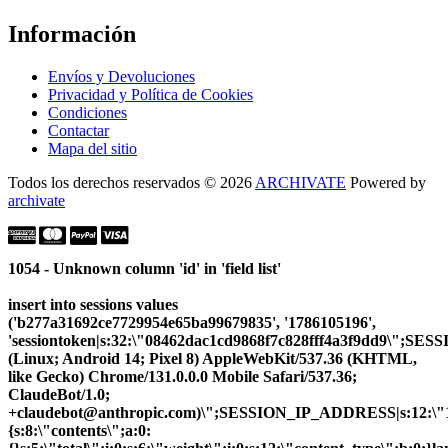
Información
Envíos y Devoluciones
Privacidad y Política de Cookies
Condiciones
Contactar
Mapa del sitio
Todos los derechos reservados © 2026
ARCHIVATE
Powered by
archivate
1054 - Unknown column 'id' in 'field list'
insert into sessions values
('b277a31692ce7729954e65ba99679835', '1786105196',
'sessiontoken|s:32:\"08462dac1cd9868f7c828fff4a3f9dd9\";S
(Linux; Android 14; Pixel 8) AppleWebKit/537.36 (KHTML,
like Gecko) Chrome/131.0.0.0 Mobile Safari/537.36;
ClaudeBot/1.0;
+claudebot@anthropic.com)\";SESSION_IP_ADDRESS|s:12:\"10.
{s:8:\"contents\";a:0: