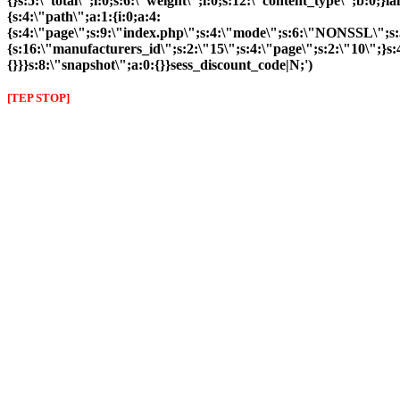
{}s:5:\"total\";i:0;s:6:\"weight\";i:0;s:12:\"content_type\";b:0;
{s:4:\"path\";a:1:{i:0;a:4:
{s:4:\"page\";s:9:\"index.php\";s:4:\"mode\";s:6:\"NONSSL\";s:3
{s:16:\"manufacturers_id\";s:2:\"15\";s:4:\"page\";s:2:\"10\";}s:
{}}}s:8:\"snapshot\";a:0:{}}sess_discount_code|N;')
[TEP STOP]