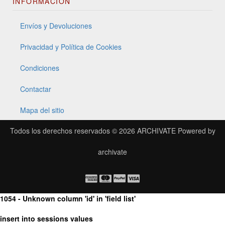
INFORMACIÓN
Envíos y Devoluciones
Privacidad y Política de Cookies
Condiciones
Contactar
Mapa del sitio
Todos los derechos reservados © 2026
ARCHIVATE
Powered by
archivate
1054 - Unknown column 'id' in 'field list'
insert into sessions values