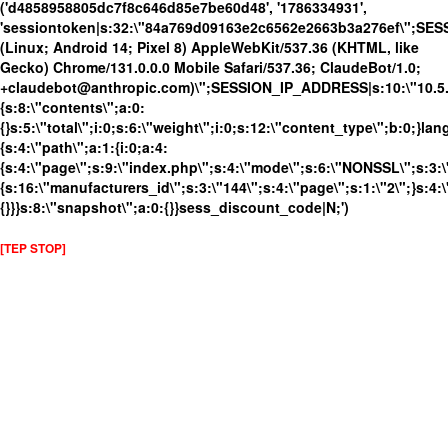
('d4858958805dc7f8c646d85e7be60d48', '1786334931',
'sessiontoken|s:32:\"84a769d09163e2c6562e2663b3a276ef\";SES
(Linux; Android 14; Pixel 8) AppleWebKit/537.36 (KHTML, like
Gecko) Chrome/131.0.0.0 Mobile Safari/537.36; ClaudeBot/1.0;
+claudebot@anthropic.com)\";SESSION_IP_ADDRESS|s:10:\"10.5.63
{s:8:\"contents\";a:0:
{}s:5:\"total\";i:0;s:6:\"weight\";i:0;s:12:\"content_type\";b:0;}
{s:4:\"path\";a:1:{i:0;a:4:
{s:4:\"page\";s:9:\"index.php\";s:4:\"mode\";s:6:\"NONSSL\";s:3:\
{s:16:\"manufacturers_id\";s:3:\"144\";s:4:\"page\";s:1:\"2\";}s:4:\
{}}}s:8:\"snapshot\";a:0:{}}sess_discount_code|N;')
[TEP STOP]