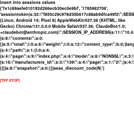
insert into sessions values
('7e1c69aefe010192d266ecb30ec0e9bf', '1785982706',
'sessiontoken|s:32:\"f855c29c978d30b617c88ab9dfca49f2\";SES
(Linux; Android 14; Pixel 8) AppleWebKit/537.36 (KHTML, like
Gecko) Chrome/131.0.0.0 Mobile Safari/537.36; ClaudeBot/1.0;
+claudebot@anthropic.com)\";SESSION_IP_ADDRESS|s:11:\"10.4.13
{s:8:\"contents\";a:0:
{}s:5:\"total\";i:0;s:6:\"weight\";i:0;s:12:\"content_type\";b:0;}
{s:4:\"path\";a:1:{i:0;a:4:
{s:4:\"page\";s:9:\"index.php\";s:4:\"mode\";s:6:\"NONSSL\";s:3:\
{s:16:\"manufacturers_id\";s:3:\"139\";s:4:\"page\";s:1:\"2\";}s:4:\
{}}}s:8:\"snapshot\";a:0:{}}sess_discount_code|N;')
[TEP STOP]