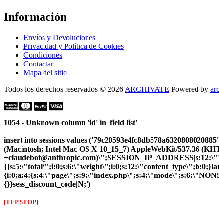
Información
Envíos y Devoluciones
Privacidad y Política de Cookies
Condiciones
Contactar
Mapa del sitio
Todos los derechos reservados © 2026
ARCHIVATE
Powered by
ar
1054 - Unknown column 'id' in 'field list'
insert into sessions values ('79c20593e4fc8db578a63208080208
(Macintosh; Intel Mac OS X 10_15_7) AppleWebKit/537.36 (KHTM
+claudebot@anthropic.com)\";SESSION_IP_ADDRESS|s:12:\"10.5.
{}s:5:\"total\";i:0;s:6:\"weight\";i:0;s:12:\"content_type\";b:0;
{i:0;a:4:{s:4:\"page\";s:9:\"index.php\";s:4:\"mode\";s:6:\"NONSS
{}}sess_discount_code|N;')
[TEP STOP]