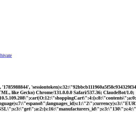
chivate
85', '1785988844', 'sessiontoken|s:32:\"92bbcb111960a5f58c934
L, like Gecko) Chrome/131.0.0.0 Safari/537.36; ClaudeBot/1.0;
109.208\";cart|O:12:\"shoppingCart\":4:{s:8:\"contents\";a:0
}language|s:7:\"espanol\";languages_id|s:1:\"2\";currency|s:3:\"EU
L\";s:3:\"get\";a:2:{s:16:\"manufacturers_id\";s:3:\"130\";s:4:\"p