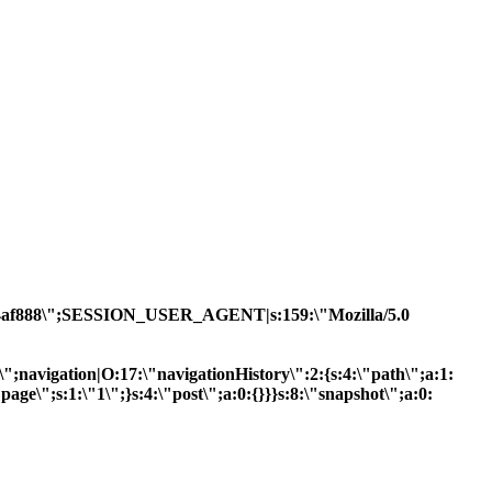
329f34af888\";SESSION_USER_AGENT|s:159:\"Mozilla/5.0
:
R\";navigation|O:17:\"navigationHistory\":2:{s:4:\"path\";a:1:
age\";s:1:\"1\";}s:4:\"post\";a:0:{}}}s:8:\"snapshot\";a:0: