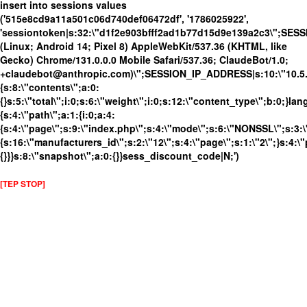
insert into sessions values
('515e8cd9a11a501c06d740def06472df', '1786025922',
'sessiontoken|s:32:\"d1f2e903bfff2ad1b77d15d9e139a2c3\";SES
(Linux; Android 14; Pixel 8) AppleWebKit/537.36 (KHTML, like
Gecko) Chrome/131.0.0.0 Mobile Safari/537.36; ClaudeBot/1.0;
+claudebot@anthropic.com)\";SESSION_IP_ADDRESS|s:10:\"10.5.63
{s:8:\"contents\";a:0:
{}s:5:\"total\";i:0;s:6:\"weight\";i:0;s:12:\"content_type\";b:0;}
{s:4:\"path\";a:1:{i:0;a:4:
{s:4:\"page\";s:9:\"index.php\";s:4:\"mode\";s:6:\"NONSSL\";s:3:\
{s:16:\"manufacturers_id\";s:2:\"12\";s:4:\"page\";s:1:\"2\";}s:4:\"
{}}}s:8:\"snapshot\";a:0:{}}sess_discount_code|N;')
[TEP STOP]