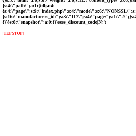
{}s:5:\"total\";i:0;s:6:\"weight\";i:0;s:12:\"content_type\";b:0;
{s:4:\"path\";a:1:{i:0;a:4:
{s:4:\"page\";s:9:\"index.php\";s:4:\"mode\";s:6:\"NONSSL\";s:3
{s:16:\"manufacturers_id\";s:3:\"117\";s:4:\"page\";s:1:\"2\";}s:4
{}}}s:8:\"snapshot\";a:0:{}}sess_discount_code|N;')
[TEP STOP]