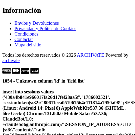
Información
Envíos y Devoluciones
Privacidad y Política de Cookies
Condiciones
Contactar
Mapa del sitio
Todos los derechos reservados © 2026
ARCHIVATE
Powered by
archivate
1054 - Unknown column 'id' in 'field list'
insert into sessions values
('430a4b841e966017fa26d17fef28aa5f', '1786002521',
'sessiontoken|s:32:\"80611eea051967564c111814a7950a08\";S
(Linux; Android 14; Pixel 8) AppleWebKit/537.36 (KHTML,
like Gecko) Chrome/131.0.0.0 Mobile Safari/537.36;
ClaudeBot/1.0;
+claudebot@anthropic.com)\";SESSION_IP_ADDRESS|s:11:\"10.
{s:8:\"contents\";a:0: