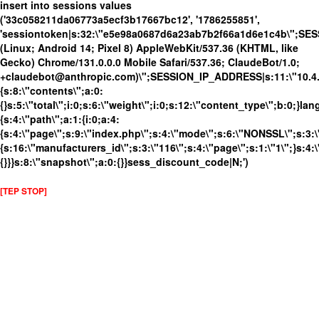
insert into sessions values
('33c058211da06773a5ecf3b17667bc12', '1786255851',
'sessiontoken|s:32:\"e5e98a0687d6a23ab7b2f66a1d6e1c4b\";SES
(Linux; Android 14; Pixel 8) AppleWebKit/537.36 (KHTML, like
Gecko) Chrome/131.0.0.0 Mobile Safari/537.36; ClaudeBot/1.0;
+claudebot@anthropic.com)\";SESSION_IP_ADDRESS|s:11:\"10.4.13
{s:8:\"contents\";a:0:
{}s:5:\"total\";i:0;s:6:\"weight\";i:0;s:12:\"content_type\";b:0;}
{s:4:\"path\";a:1:{i:0;a:4:
{s:4:\"page\";s:9:\"index.php\";s:4:\"mode\";s:6:\"NONSSL\";s:3:\
{s:16:\"manufacturers_id\";s:3:\"116\";s:4:\"page\";s:1:\"1\";}s:4:\
{}}}s:8:\"snapshot\";a:0:{}}sess_discount_code|N;')
[TEP STOP]