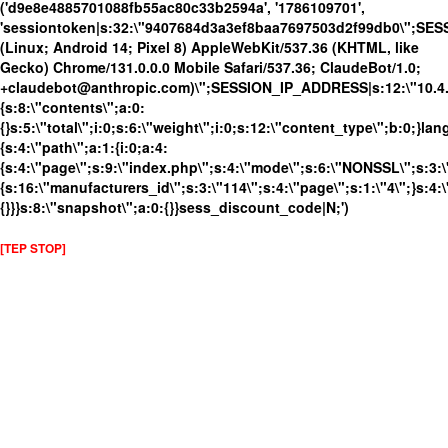
('d9e8e4885701088fb55ac80c33b2594a', '1786109701',
'sessiontoken|s:32:\"9407684d3a3ef8baa7697503d2f99db0\";SES
(Linux; Android 14; Pixel 8) AppleWebKit/537.36 (KHTML, like
Gecko) Chrome/131.0.0.0 Mobile Safari/537.36; ClaudeBot/1.0;
+claudebot@anthropic.com)\";SESSION_IP_ADDRESS|s:12:\"10.4.19
{s:8:\"contents\";a:0:
{}s:5:\"total\";i:0;s:6:\"weight\";i:0;s:12:\"content_type\";b:0;}
{s:4:\"path\";a:1:{i:0;a:4:
{s:4:\"page\";s:9:\"index.php\";s:4:\"mode\";s:6:\"NONSSL\";s:3:\
{s:16:\"manufacturers_id\";s:3:\"114\";s:4:\"page\";s:1:\"4\";}s:4:\
{}}}s:8:\"snapshot\";a:0:{}}sess_discount_code|N;')
[TEP STOP]