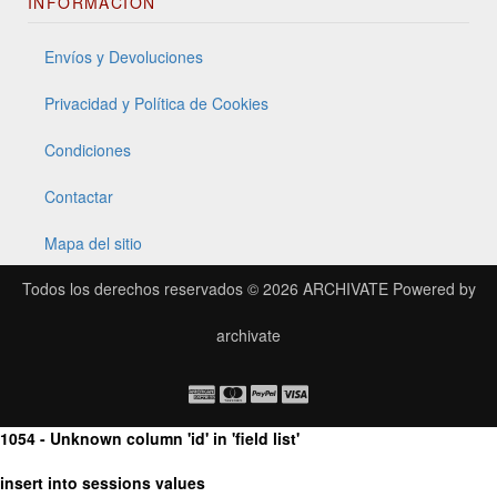
INFORMACIÓN
Envíos y Devoluciones
Privacidad y Política de Cookies
Condiciones
Contactar
Mapa del sitio
Todos los derechos reservados © 2026
ARCHIVATE
Powered by
archivate
1054 - Unknown column 'id' in 'field list'
insert into sessions values