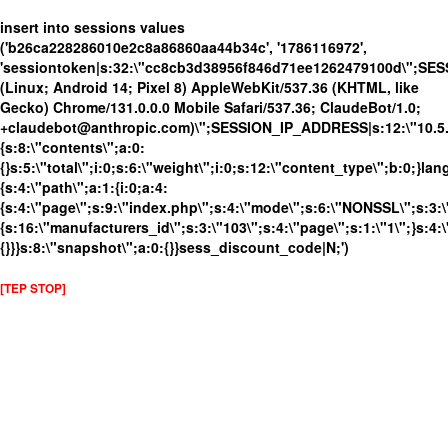
insert into sessions values
('b26ca228286010e2c8a86860aa44b34c', '1786116972',
'sessiontoken|s:32:\"cc8cb3d38956f846d71ee1262479100d\";SES
(Linux; Android 14; Pixel 8) AppleWebKit/537.36 (KHTML, like
Gecko) Chrome/131.0.0.0 Mobile Safari/537.36; ClaudeBot/1.0;
+claudebot@anthropic.com)\";SESSION_IP_ADDRESS|s:12:\"10.5.10
{s:8:\"contents\";a:0:
{}s:5:\"total\";i:0;s:6:\"weight\";i:0;s:12:\"content_type\";b:0;}
{s:4:\"path\";a:1:{i:0;a:4:
{s:4:\"page\";s:9:\"index.php\";s:4:\"mode\";s:6:\"NONSSL\";s:3:\
{s:16:\"manufacturers_id\";s:3:\"103\";s:4:\"page\";s:1:\"1\";}s:4:\
{}}}s:8:\"snapshot\";a:0:{}}sess_discount_code|N;')
[TEP STOP]